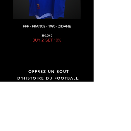
FFF - FRANCE - 1998 - ZIDANE
Prix
380,00 €
BUY 2 GET 10%
OFFREZ UN BOUT
D'HISTOIRE DU FOOTBALL,
OFFREZ UNE GIFT CARD !
GIFT CARD