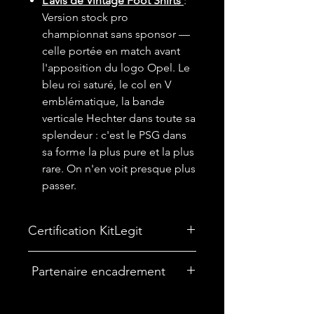
L’avis de Vintage Foot Shirts
:
Version stock pro
championnat sans sponsor —
celle portée en match avant
l'apposition du logo Opel. Le
bleu roi saturé, le col en V
emblématique, la bande
verticale Hechter dans toute sa
splendeur : c'est le PSG dans
sa forme la plus pure et la plus
rare. On n'en voit presque plus
passer.
Certification KitLegit
✅
Maillot certifié par kitLegit.
Partenaire encadrement
🎨Vous souhaitez encadrer votre