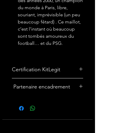
des années 2000, un champion
du monde à Paris, libre,
souriant, imprévisible (un peu
beaucoup fêtard) . Ce maillot,
c’est l’instant où beaucoup
sont tombés amoureux du
football… et du PSG.
Certification KitLegit
✅
Maillot certifié par kitLegit.
Partenaire encadrement
🎨Vous souhaitez encadrer votre
maillot ? Nous avons un partenariat
avec une entreprise française
spécialisée dans les cadres maillot :
cadremaillot-mygoat.fr