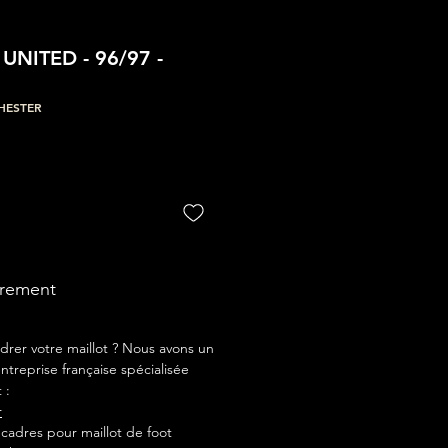
NITED - 96/97 -
HESTER
drement
drer votre maillot ? Nous avons un
ntreprise française spécialisée
 :
r
adres pour maillot de foot