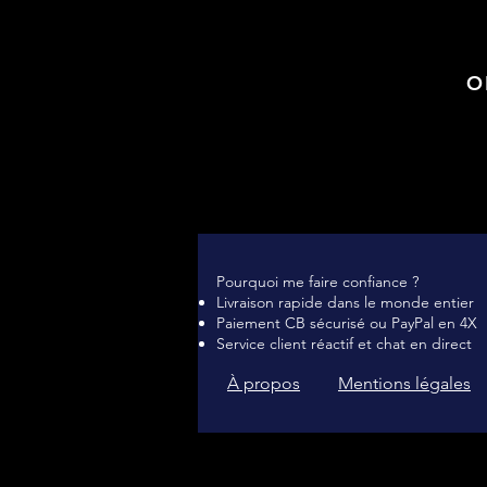
O
Pourquoi me faire confiance ?
Livraison rapide dans le monde entier
Paiement CB sécurisé ou PayPal en 4X
Service client réactif et chat en direct
À propos
Mentions légales