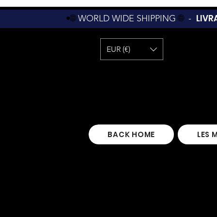
LIVR
•🌐
WORLD WIDE SHIPPING
🌐
-
EUR (€)
BACK HOME
LES 