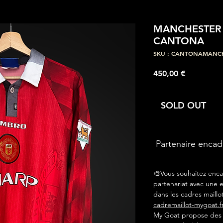
MANCHESTER U
CANTONA
SKU : CANTONAMANC
Prix
450,00 €
SOLD OUT
Partenaire enca
🎨Vous souhaitez enca
partenariat avec une e
dans les cadres maillot
cadremaillot-mygoat.f
My Goat propose des c