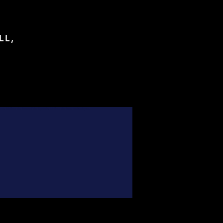
LL,
foot, Maillots de football de légende, Maillots de foot authentiques,