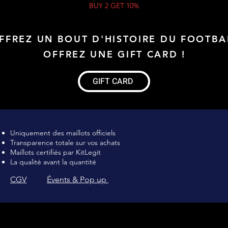
BUY 2 GET 10%
FFREZ UN BOUT D'HISTOIRE DU FOOTBA
OFFREZ UNE GIFT CARD !
GIFT CARD
Maillot de football Vintage, Maillot de foot rétro, achat maillot de 
Uniquement des maillots officiels
Transparence totale sur vos achats
Maillots certifiés par KitLegit
La qualité avant la quantité
CGV
Évents & Pop up