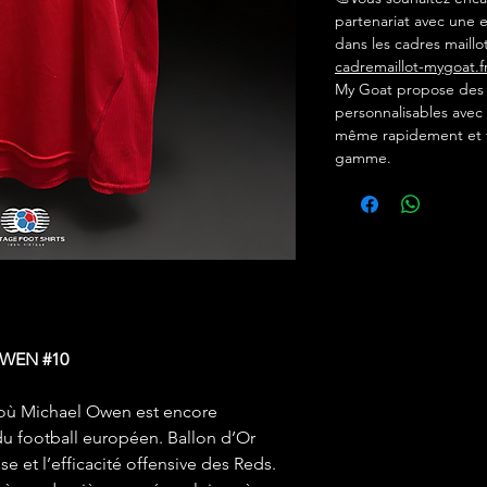
partenariat avec une e
dans les cadres maillot
cadremaillot-mygoat.f
My Goat propose des c
personnalisables avec 
même rapidement et f
gamme.
OWEN #10
e où Michael Owen est encore
 du football européen. Ballon d’Or
se et l’efficacité offensive des Reds.