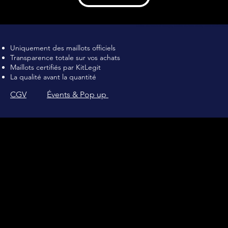
Maillot de football Vintage, Maillot de foot rétro, achat maillot de 
Uniquement des maillots officiels
Transparence totale sur vos achats
Maillots certifiés par KitLegit
La qualité avant la quantité
CGV
Évents & Pop up