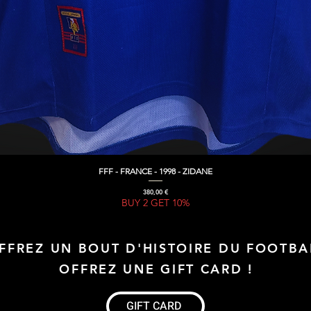
FFF - FRANCE - 1998 - ZIDANE
Aperçu rapide
Prix
380,00 €
BUY 2 GET 10%
FFREZ UN BOUT D'HISTOIRE DU FOOTBA
OFFREZ UNE GIFT CARD !
GIFT CARD