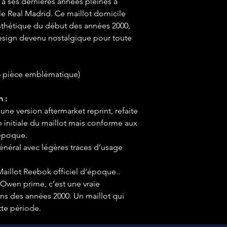
à ses dernières années pleines à
le Real Madrid. Ce maillot domicile
esthétique du début des années 2000,
esign devenu nostalgique pour toute
5 pièce emblématique)
n :
ne version aftermarket reprint, refaite
 initiale du maillot mais conforme aux
’époque.
énéral avec légères traces d’usage
Maillot Reebok officiel d’époque..
 Owen prime, c’est une vraie
ns des années 2000. Un maillot qui
tte période.