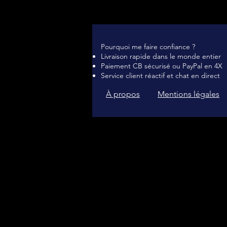
Pourquoi me faire confiance ?
Livraison rapide dans le monde entier
Paiement CB sécurisé ou PayPal en 4X
Service client réactif et chat en direct
À propos
Mentions légales