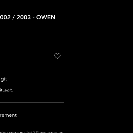
2002 / 2003 - OWEN
egit
itLegit.
drement
drer votre maillot ? Nous avons un