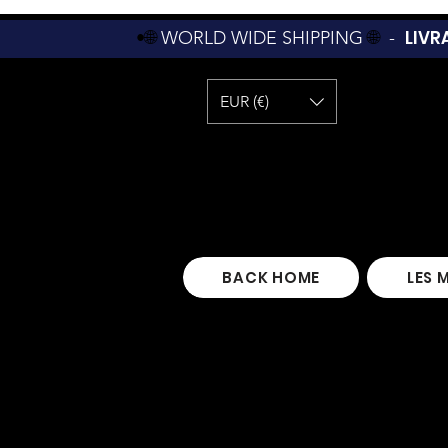
LIVR
•🌐
WORLD WIDE SHIPPING
🌐
-
EUR (€)
BACK HOME
LES 