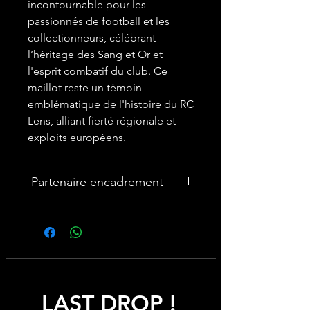
incontournable pour les
passionnés de football et les
collectionneurs, célébrant
l’héritage des Sang et Or et
l'esprit combatif du club. Ce
maillot reste un témoin
emblématique de l'histoire du RC
Lens, alliant fierté régionale et
exploits européens.
Partenaire encadrement
🎨Vous souhaitez encadrer votre
maillot ? Nous avons un partenariat
avec une entreprise française
spécialisée dans les cadres maillot :
cadremaillot-mygoat.fr
LAST DROP !
My Goat propose des cadres pour