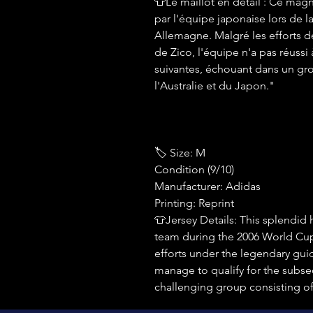
👕Le maillot en détail : Ce magn
par l'équipe japonaise lors de
Allemagne. Malgré les efforts d
de Zico, l'équipe n'a pas réussi 
suivantes, échouant dans un gro
l'Australie et du Japon."
🏷 Size: M
Condition (9/10)
Manufacturer: Adidas
Printing: Reprint
👕Jersey Details: This splendi
team during the 2006 World Cup
efforts under the legendary gui
manage to qualify for the subseq
challenging group consisting of 