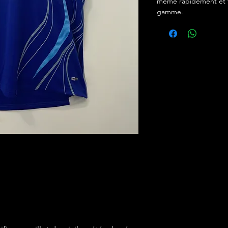
même rapidement et f
gamme.