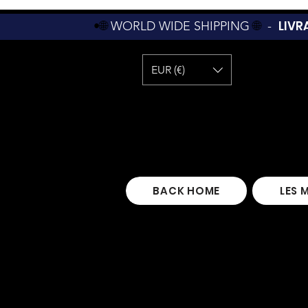
LIVR
•🌐
WORLD WIDE SHIPPING
🌐
-
EUR (€)
BACK HOME
LES 