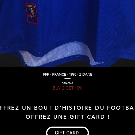
FFF - FRANCE - 1998 - ZIDANE
Aperçu rapide
Prix
380,00 €
BUY 2 GET 10%
FFREZ UN BOUT D'HISTOIRE DU FOOTBA
OFFREZ UNE GIFT CARD !
GIFT CARD