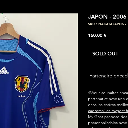
JAPON - 2006
SKU : NAKATAJAPON7
Prix
160,00 €
SOLD OUT
Partenaire enca
🎨Vous souhaitez enca
partenariat avec une e
dans les cadres maillot
cadremaillot-mygoat.f
My Goat propose des c
personnalisables avec 