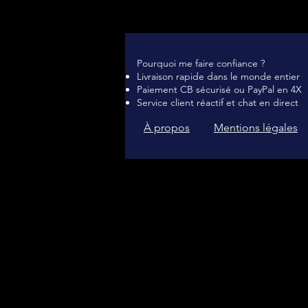
Pourquoi me faire confiance ?
Livraison rapide dans le monde entier
Paiement CB sécurisé ou PayPal en 4X
Service client réactif et chat en direct
À propos
Mentions légales