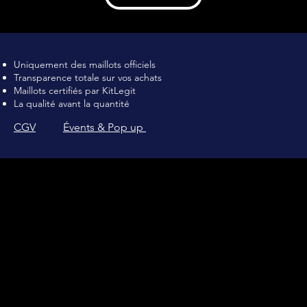
Maillot de football Vintage, Maillot de foot rétro, achat maillot de 
Uniquement des maillots officiels
Transparence totale sur vos achats
Maillots certifiés par KitLegit
La qualité avant la quantité
CGV
Évents & Pop up