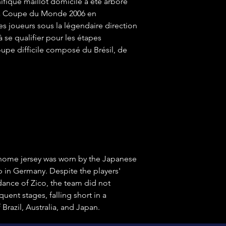
ifique maillot domicile a été arboré
 la Coupe du Monde 2006 en
es joueurs sous la légendaire direction
à se qualifier pour les étapes
upe difficile composé du Brésil, de
d home jersey was worn by the Japanese
 in Germany. Despite the players'
dance of Zico, the team did not
uent stages, falling short in a
Brazil, Australia, and Japan.