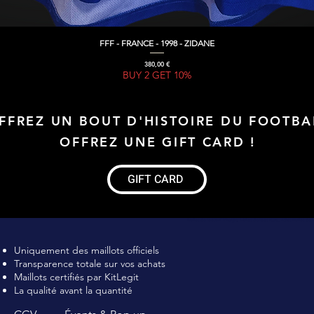
FFF - FRANCE - 1998 - ZIDANE
Aperçu rapide
Prix
380,00 €
BUY 2 GET 10%
FFREZ UN BOUT D'HISTOIRE DU FOOTBA
OFFREZ UNE GIFT CARD !
GIFT CARD
Maillot de football Vintage, Maillot de foot rétro, achat maillot de 
Uniquement des maillots officiels
Transparence totale sur vos achats
Maillots certifiés par KitLegit
La qualité avant la quantité