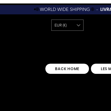
LIVR
•🌐
WORLD WIDE SHIPPING
🌐
-
EUR (€)
BACK HOME
LES 