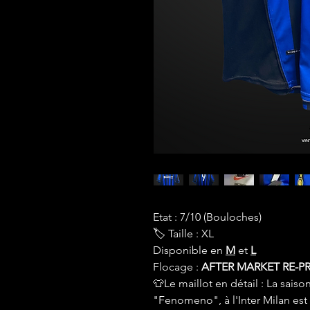
Etat : 7/10 (Bouloches)
🏷 Taille : XL
Disponible en
M
et
L
Flocage :
AFTER MARKET RE-PR
👕Le maillot en détail : La sais
"Fenomeno", à l'Inter Milan est