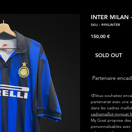
INTER MILAN 
SKU : R9XLINTER
Prix
150,00 €
SOLD OUT
Partenaire enca
🎨Vous souhaitez enca
partenariat avec une e
dans les cadres maillot
cadremaillot-mygoat.f
My Goat propose des c
personnalisables avec 