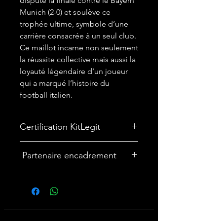
dispute la finale contre le Bayern
Munich (2-0) et soulève ce
trophée ultime, symbole d’une
carrière consacrée à un seul club.
Ce maillot incarne non seulement
la réussite collective mais aussi la
loyauté légendaire d’un joueur
qui a marqué l’histoire du
football italien.
Certification KitLegit
✅
Maillot certifié par kitLegit.
Partenaire encadrement
🎨Vous souhaitez encadrer votre
maillot ? Nous avons un partenariat
avec une entreprise française
spécialisée dans les cadres maillot :