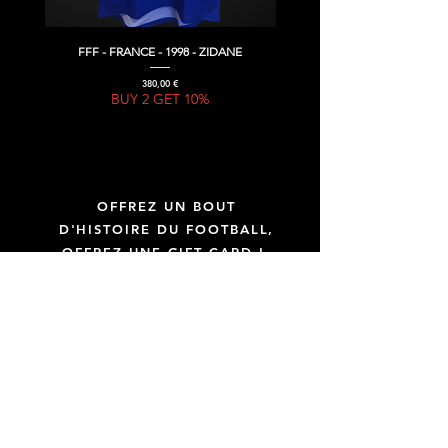
FFF - FRANCE - 1998 - ZIDANE
Prix
380,00 €
BUY 2 GET 10%
OFFREZ UN BOUT
D'HISTOIRE DU FOOTBALL,
OFFREZ UNE GIFT CARD !
GIFT CARD
Uniquement des maillots officiels