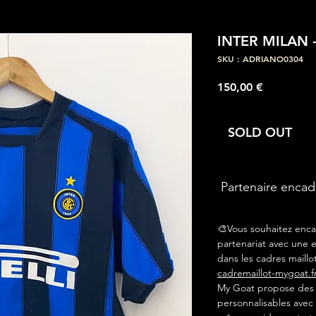
INTER MILAN 
SKU : ADRIANO0304
Prix
150,00 €
SOLD OUT
Partenaire enca
🎨Vous souhaitez enca
partenariat avec une e
dans les cadres maillot
cadremaillot-mygoat.f
My Goat propose des c
personnalisables avec 