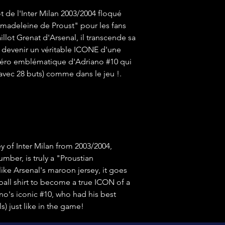
ot de l'Inter Milan 2003/2004 floqué
"madeleine de Proust" pour les fans
llot Grenat d'Arsenal, il transcende sa
 devenir un véritable ICONE d'une
méro emblématique d'Adriano #10 qui
 (avec 28 buts) comme dans le jeu !.
ey of Inter Milan from 2003/2004,
mber, is truly a "Proustian
like Arsenal's maroon jersey, it goes
ball shirt to become a true ICON of a
o's iconic #10, who had his best
ls) just like in the game!