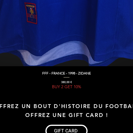
FFF - FRANCE - 1998 - ZIDANE
Aperçu rapide
Prix
380,00 €
BUY 2 GET 10%
FFREZ UN BOUT D'HISTOIRE DU FOOTBA
OFFREZ UNE GIFT CARD !
GIFT CARD