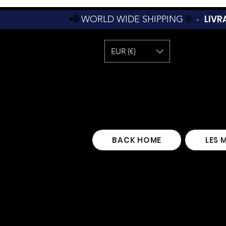
LIVR
•🌐
WORLD WIDE SHIPPING
🌐
-
EUR (€)
BACK HOME
LES 