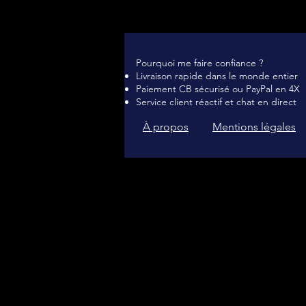
Pourquoi me faire confiance ?
Livraison rapide dans le monde entier
Paiement CB sécurisé ou PayPal en 4X
Service client réactif et chat en direct
À propos
Mentions légales