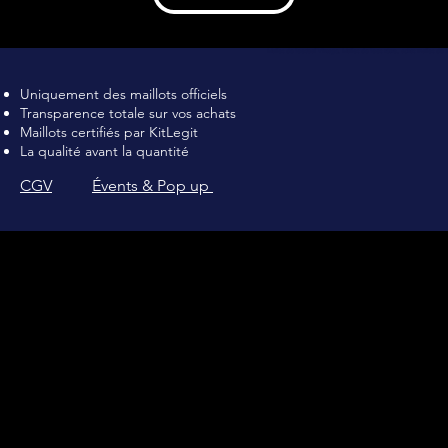
Maillot de football Vintage, Maillot de foot rétro, achat maillot de 
Uniquement des maillots officiels
Transparence totale sur vos achats
Maillots certifiés par KitLegit
La qualité avant la quantité
CGV
Évents & Pop up