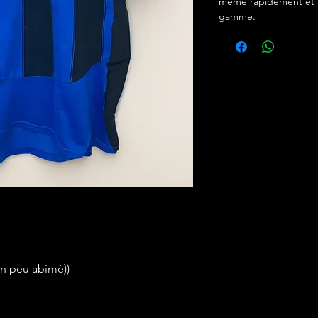
même rapidement et f
gamme.
 un peu abimé))