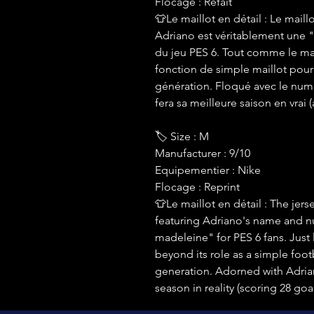
Flocage : Refait
👕Le maillot en détail : Le maill
Adriano est véritablement une 
du jeu PES 6. Tout comme le mai
fonction de simple maillot pour
génération. Floqué avec le nu
fera sa meilleure saison en vrai
🏷 Size : M
Manufacturer : 9/10
Equipementier : Nike
Flocage : Reprint
👕Le maillot en détail : The jers
featuring Adriano's name and nu
madeleine" for PES 6 fans. Just 
beyond its role as a simple foot
generation. Adorned with Adrian
season in reality (scoring 28 goa