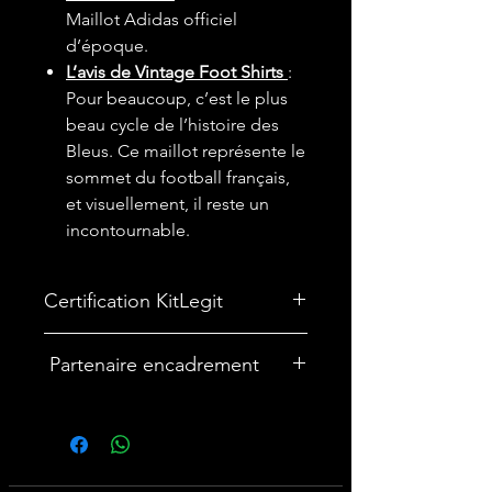
Maillot Adidas officiel
d’époque.
L’avis de Vintage Foot Shirts
:
Pour beaucoup, c’est le plus
beau cycle de l’histoire des
Bleus. Ce maillot représente le
sommet du football français,
et visuellement, il reste un
incontournable.
Certification KitLegit
✅
Maillot certifié par kitLegit.
Partenaire encadrement
🎨Vous souhaitez encadrer votre
maillot ? Nous avons un partenariat
avec une entreprise française