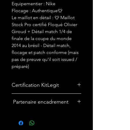
Equipementier : Nike
Flocage : Authentique👕
Le maillot en détail : 👕 Maillot
Stock Pro certifié Floqué Olivier
Giroud + Détail match 1/4 de
finale de la coupe du monde
2014 au brésil - Détail match,
flocage et patch conforme (mais
pas de preuve qu'il soit issued /
préparé)
Certification KitLegit
✅ Maillot Certifié par
Kit Legit
Partenaire encadrement
🎨Vous souhaitez encadrer votre
maillot ? Nous avons un partenariat