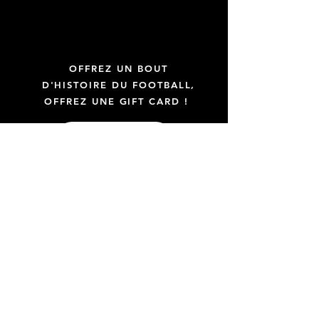
OFFREZ UN BOUT
D'HISTOIRE DU FOOTBALL,
OFFREZ UNE GIFT CARD !
GIFT CARD
Uniquement des maillots officiels
Transparence totale sur vos achats
Maillots certifiés par KitLegit
La qualité avant la quantité
À propos