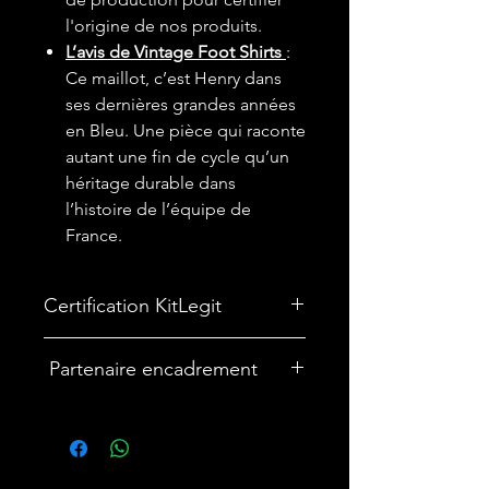
l'origine de nos produits.
L’avis de Vintage Foot Shirts
:
Ce maillot, c’est Henry dans
ses dernières grandes années
en Bleu. Une pièce qui raconte
autant une fin de cycle qu’un
héritage durable dans
l’histoire de l’équipe de
France.
Certification KitLegit
✅
Maillot certifié par kitLegit.
Partenaire encadrement
🎨Vous souhaitez encadrer votre
maillot ? Nous avons un partenariat
avec une entreprise française