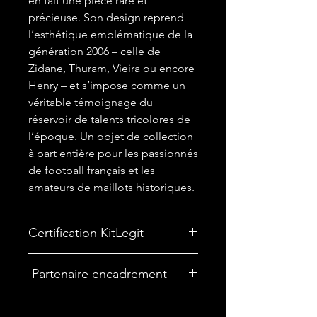
en fait une pièce rare et
précieuse. Son design reprend
l’esthétique emblématique de la
génération 2006 – celle de
Zidane, Thuram, Vieira ou encore
Henry – et s’impose comme un
véritable témoignage du
réservoir de talents tricolores de
l’époque. Un objet de collection
à part entière pour les passionnés
de football français et les
amateurs de maillots historiques.
Certification KitLegit
✅ Ce maillot est vendu avec
Partenaire encadrement
un
Certificat d'Authenticité
,
garantissant son statut de pièce
originale et de collection. C'est un
🎨Vous souhaitez encadrer votre