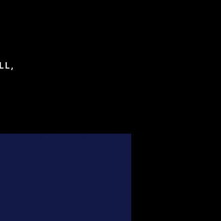
LL,
foot, Maillots de football de légende, Maillots de foot authentiques,