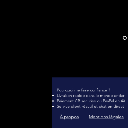
O
Pourquoi me faire confiance ?
Livraison rapide dans le monde entier
Paiement CB sécurisé ou PayPal en 4X
Service client réactif et chat en direct
À propos
Mentions légales