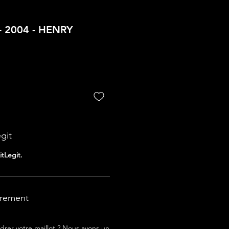
- 2004 - HENRY
egit
itLegit.
drement
drer votre maillot ? Nous avons un