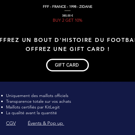
FFF - FRANCE - 1998 - ZIDANE
Aperçu rapide
Prix
380,00 €
BUY 2 GET 10%
FFREZ UN BOUT D'HISTOIRE DU FOOTBA
OFFREZ UNE GIFT CARD !
GIFT CARD
Maillot de football Vintage, Maillot de foot rétro, achat maillot de 
Uniquement des maillots officiels
Transparence totale sur vos achats
Maillots certifiés par KitLegit
La qualité avant la quantité
CGV
Évents & Pop up