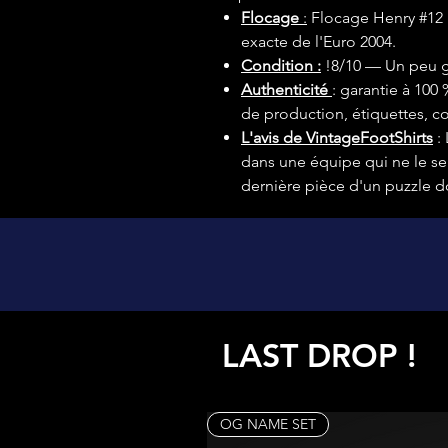
Flocage
:
Flocage Henry #12 r
exacte de l'Euro 2004.
Condition :
!8/10 — Un peu g
Authenticité
: garantie à 100
de production, étiquettes, c
L'avis de VintageFootShirts
: 
dans une équipe qui ne le se
dernière pièce d'un puzzle dor
LAST DROP !
OG NAME SET