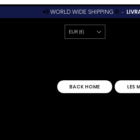
LIVR
•🌐
WORLD WIDE SHIPPING
🌐
-
EUR (€)
BACK HOME
LES 