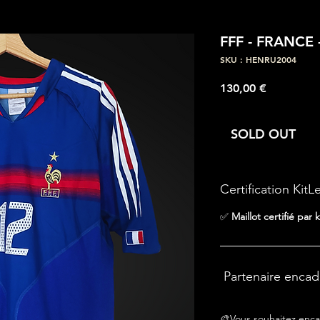
FFF - FRANCE 
SKU : HENRU2004
Prix
130,00 €
SOLD OUT
Certification KitL
✅
Maillot certifié par k
Partenaire enca
🎨Vous souhaitez enca