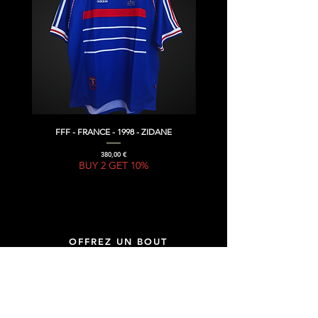
FFF - FRANCE - 1998 - ZIDANE
Prix
380,00 €
BUY 2 GET 10%
OFFREZ UN BOUT
D'HISTOIRE DU FOOTBALL,
OFFREZ UNE GIFT CARD !
GIFT CARD