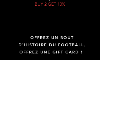
BUY 2 GET 10%
OFFREZ UN BOUT
D'HISTOIRE DU FOOTBALL,
OFFREZ UNE GIFT CARD !
GIFT CARD
Uniquement des maillots officiels
Transparence totale sur vos achats
Maillots certifiés par KitLegit
La qualité avant la quantité