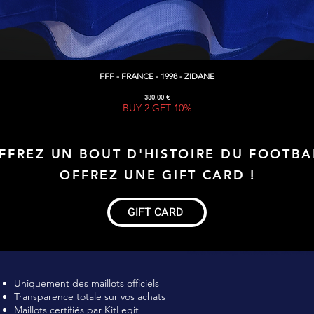
FFF - FRANCE - 1998 - ZIDANE
Aperçu rapide
Prix
380,00 €
BUY 2 GET 10%
FFREZ UN BOUT D'HISTOIRE DU FOOTBA
OFFREZ UNE GIFT CARD !
GIFT CARD
Maillot de football Vintage, Maillot de foot rétro, achat maillot de 
Uniquement des maillots officiels
Transparence totale sur vos achats
Maillots certifiés par KitLegit