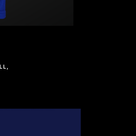
LL,
foot, Maillots de football de légende, Maillots de foot authentiques,