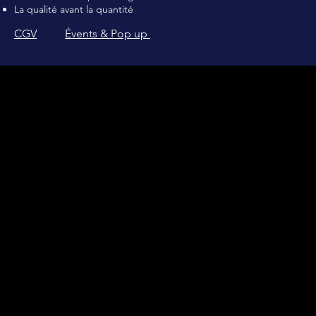
La qualité avant la quantité
CGV
Évents & Pop up