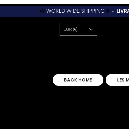
LIVR
•🌐
WORLD WIDE SHIPPING
🌐
-
EUR (€)
BACK HOME
LES 