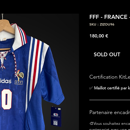
FFF - FRANCE 
SKU : ZIZOU96
Prix
180,00 €
SOLD OUT
Certification KitL
✅
Maillot certifié par k
Partenaire encad
🎨Vous souhaitez enca
partenariat avec une e