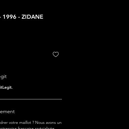
- 1996 - ZIDANE
egit
itLegit.
rement
drer votre maillot ? Nous avons un
ntreprise française spécialisée