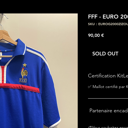
FFF - EURO 20
SKU : EUROG2000ZIZO
Prix
90,00 €
SOLD OUT
Certification KitL
✅ Maillot certifié par
Partenaire enca
🎨Vous souhaitez enca