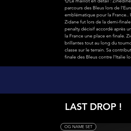
👕Le maillot en détail : Zinédin
parcours des Bleus lors de l'Eu
emblématique pour la France..
Zidane fut lors de la demi-finale
penalty décisif accordé après un
la France une place en finale. Z
brillantes tout au long du tourn
classe sur le terrain. Sa contribu
finale des Bleus contre l'Italie 
LAST DROP !
OG NAME SET