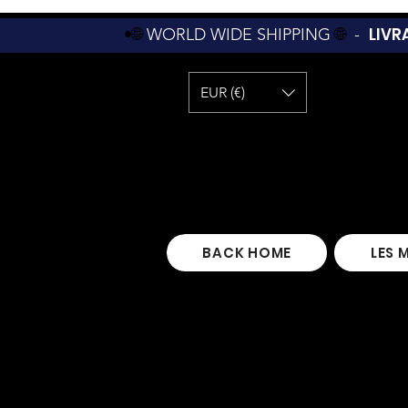
LIVR
•🌐
WORLD WIDE SHIPPING
🌐
-
EUR (€)
BACK HOME
LES 