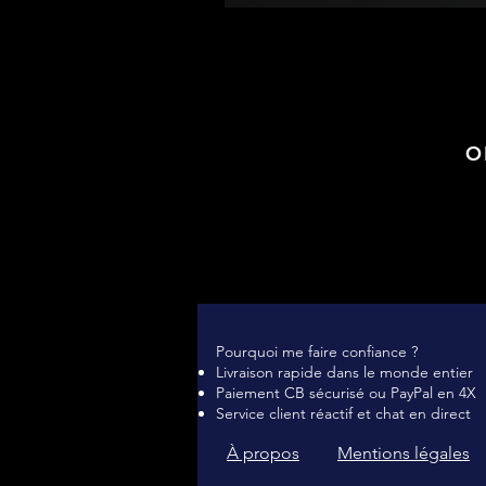
O
Pourquoi me faire confiance ?
Livraison rapide dans le monde entier
Paiement CB sécurisé ou PayPal en 4X
Service client réactif et chat en direct
À propos
Mentions légales