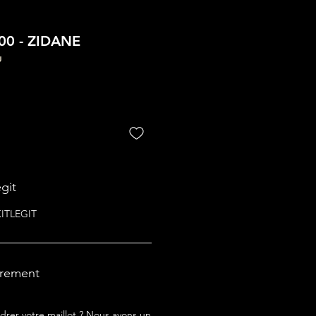
00 - ZIDANE
U
egit
 KITLEGIT
drement
drer votre maillot ? Nous avons un