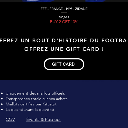
FFF - FRANCE - 1998 - ZIDANE
Aperçu rapide
Prix
380,00 €
BUY 2 GET 10%
FFREZ UN BOUT D'HISTOIRE DU FOOTBA
OFFREZ UNE GIFT CARD !
GIFT CARD
Maillot de football Vintage, Maillot de foot rétro, achat maillot de 
Uniquement des maillots officiels
Transparence totale sur vos achats
Maillots certifiés par KitLegit
La qualité avant la quantité
CGV
Évents & Pop up