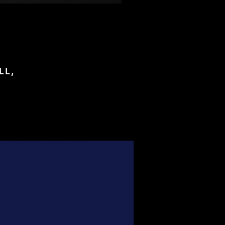
LL,
foot, Maillots de football de légende, Maillots de foot authentiques,