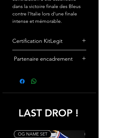
dans la victoire finale des Bleus
contre l'Italie lors d'une finale
intense et mémorable.
Certification KitLegit
✅ Maillot certifié par
KITLEGIT
Partenaire encadrement
🎨Vous souhaitez encadrer votre
maillot ? Nous avons un partenariat
avec une entreprise française
spécialisée dans les cadres maillot :
cadremaillot-mygoat.fr
LAST DROP !
My Goat propose des cadres pour
maillot de foot personnalisables avec
photos et texte, à monter soi-même
rapidement et facilement pour un
OG NAME SET
Rare
rendu haut de gamme.