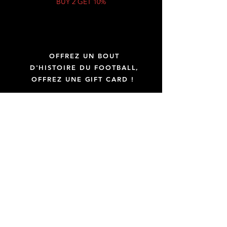
BUY 2 GET 10%
OFFREZ UN BOUT
D'HISTOIRE DU FOOTBALL,
OFFREZ UNE GIFT CARD !
GIFT CARD
Uniquement des maillots officiels
Transparence totale sur vos achats
Maillots certifiés par KitLegit
La qualité avant la quantité
À propos