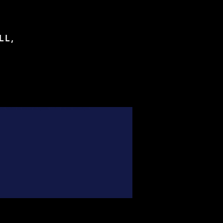
LL,
foot, Maillots de football de légende, Maillots de foot authentiques,