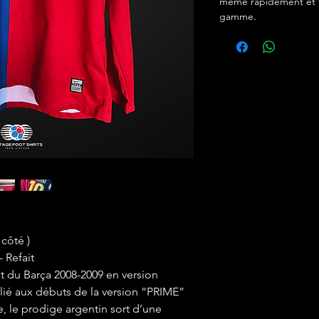
même rapidement et f
gamme.
 côté )
- Refait
ot du Barça 2008-2009 en version
ié aux débuts de la version “PRIME”
, le prodige argentin sort d’une