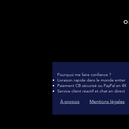
O
Pourquoi me faire confiance ?
Livraison rapide dans le monde entier
Paiement CB sécurisé ou PayPal en 4X
Service client réactif et chat en direct
À propos
Mentions légales