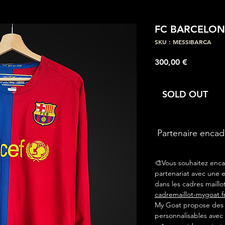
FC BARCELONE
SKU : MESSIBARCA
Prix
300,00 €
SOLD OUT
Partenaire enca
🎨Vous souhaitez enca
partenariat avec une e
dans les cadres maillot
cadremaillot-mygoat.f
My Goat propose des c
personnalisables avec 