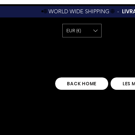
LIVR
•🌐
WORLD WIDE SHIPPING
🌐
-
EUR (€)
BACK HOME
LES 