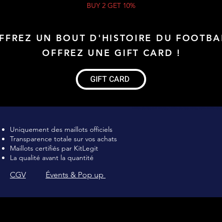
BUY 2 GET 10%
FFREZ UN BOUT D'HISTOIRE DU FOOTBA
OFFREZ UNE GIFT CARD !
GIFT CARD
Maillot de football Vintage, Maillot de foot rétro, achat maillot de 
Uniquement des maillots officiels
Transparence totale sur vos achats
Maillots certifiés par KitLegit
La qualité avant la quantité
CGV
Évents & Pop up