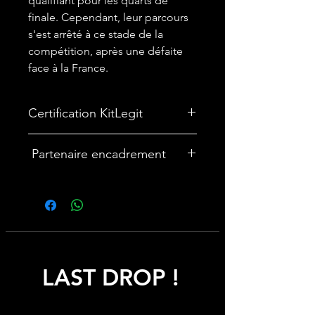
qualifiant pour les quarts de
finale. Cependant, leur parcours
s'est arrêté à ce stade de la
compétition, après une défaite
face à la France.
Certification KitLegit
✅ Maillot certifié par
kitLegit.
Partenaire encadrement
🎨Vous souhaitez encadrer votre
maillot ? Nous avons un partenariat
avec une entreprise française
spécialisée dans les cadres maillot :
cadremaillot-mygoat.fr
LAST DROP !
My Goat propose des cadres pour
maillot de foot personnalisables avec
photos et texte, à monter soi-même
rapidement et facilement pour un