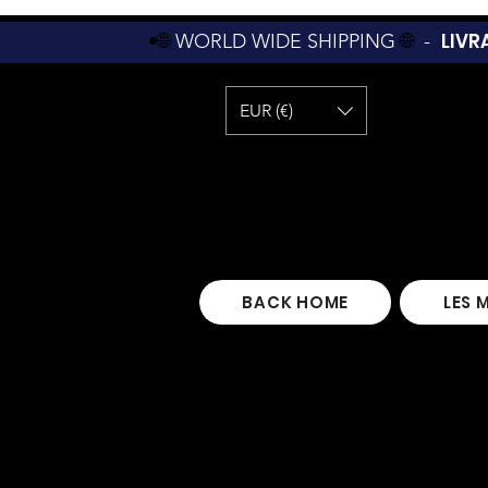
LIVR
•🌐
WORLD WIDE SHIPPING
🌐
-
EUR (€)
BACK HOME
LES 