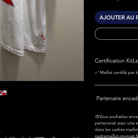
AJOUTER AU 
Certification KitL
✅ Maillot certifié par k
Partenaire enca
🎨Vous souhaitez enca
partenariat avec une e
dans les cadres maillot
.
cadremaillot-mygoat.f