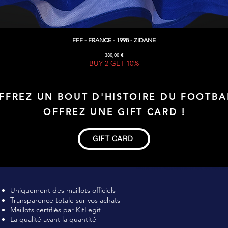
FFF - FRANCE - 1998 - ZIDANE
Aperçu rapide
Prix
380,00 €
BUY 2 GET 10%
FFREZ UN BOUT D'HISTOIRE DU FOOTBA
OFFREZ UNE GIFT CARD !
GIFT CARD
Maillot de football Vintage, Maillot de foot rétro, achat maillot de 
Uniquement des maillots officiels
Transparence totale sur vos achats
Maillots certifiés par KitLegit
La qualité avant la quantité