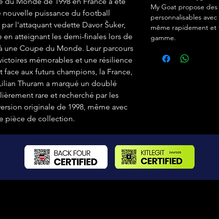
upe du Monde de 1998 en France a été
My Goat propose des c
 nouvelle puissance du football
personnalisables avec 
e par l'attaquant vedette Davor Šuker,
même rapidement et f
e en atteignant les demi-finales lors de
gamme.
n à une Coupe du Monde. Leur parcours
victoires mémorables et une résilience
t face aux futurs champions, la France,
 Lilian Thuram a marqué un doublé
ulièrement rare et recherché par les
 version originale de 1998, même avec
ne pièce de collection.