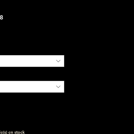
98
le(s) en stock