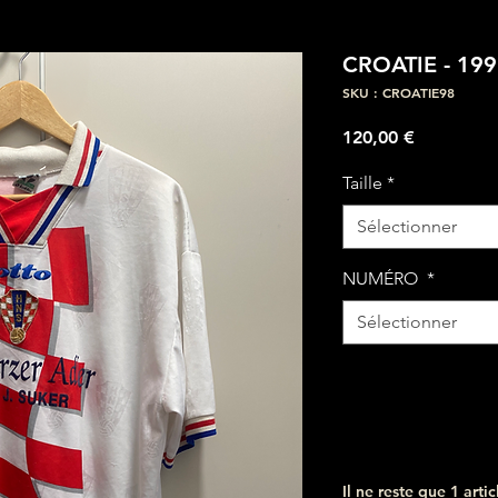
CROATIE - 19
SKU : CROATIE98
Prix
120,00 €
Taille
*
Sélectionner
NUMÉRO
*
Sélectionner
Il ne reste que 1 artic