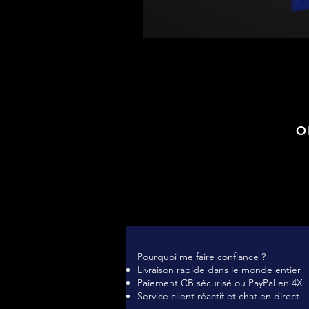
O
Pourquoi me faire confiance ?
Livraison rapide dans le monde entier
Paiement CB sécurisé ou PayPal en 4X
Service client réactif et chat en direct