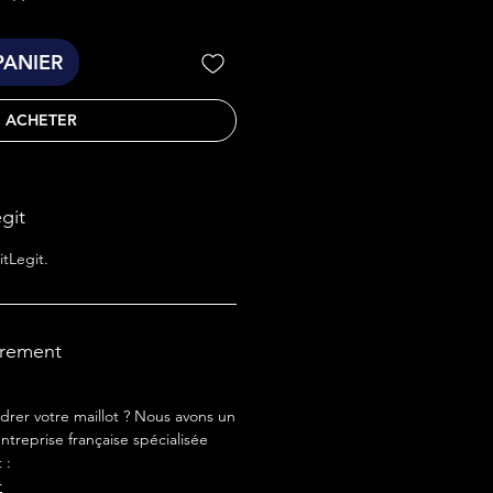
PANIER
ACHETER
egit
itLegit.
drement
drer votre maillot ? Nous avons un
ntreprise française spécialisée
 :
r