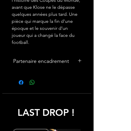
l’histoire des Coupes du Monde,
avant que Klose ne le dépasse
quelques années plus tard. Une
pièce qui marque la fin d’une
époque et le souvenir d’un
joueur qui a changé la face du
football.
Partenaire encadrement
🎨Vous souhaitez encadrer votre
maillot ? Nous avons un partenariat
avec une entreprise française
spécialisée dans les cadres maillot :
cadremaillot-mygoat.fr
LAST DROP !
My Goat propose des cadres pour
maillot de foot personnalisables avec
photos et texte, à monter soi-même
rapidement et facilement pour un