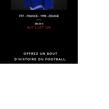
FFF - FRANCE - 1998 - ZIDANE
Prix
380,00 €
BUY 2 GET 10%
OFFREZ UN BOUT
D'HISTOIRE DU FOOTBALL,
OFFREZ UNE GIFT CARD !
GIFT CARD