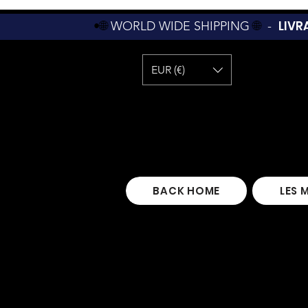
LIVR
•🌐
WORLD WIDE SHIPPING
🌐
-
EUR (€)
BACK HOME
LES 