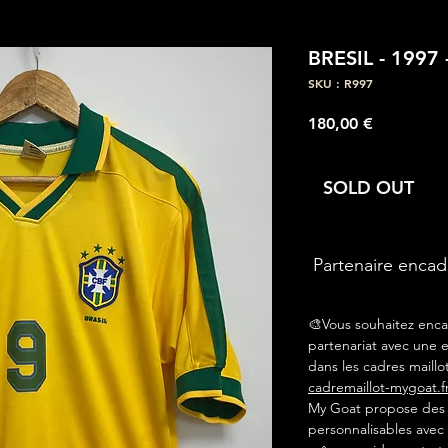
BRESIL - 199
SKU : R997
Prix
180,00 €
SOLD OUT
Partenaire enca
🎨Vous souhaitez enca
partenariat avec une e
dans les cadres maillot
cadremaillot-mygoat.f
My Goat propose des c
personnalisables avec 