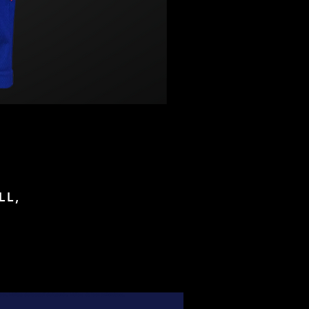
LL,
foot, Maillots de football de légende, Maillots de foot authentiques,