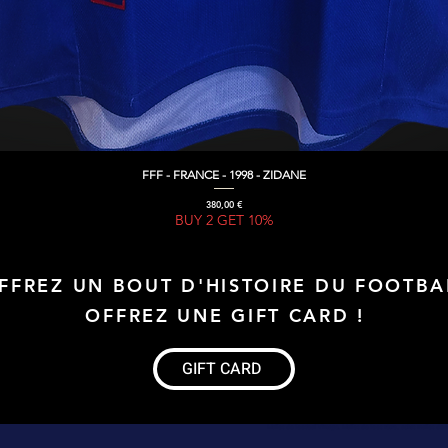
FFF - FRANCE - 1998 - ZIDANE
Aperçu rapide
Prix
380,00 €
BUY 2 GET 10%
FFREZ UN BOUT D'HISTOIRE DU FOOTBA
OFFREZ UNE GIFT CARD !
GIFT CARD
Maillot de football Vintage, Maillot de foot rétro, achat maillot de 