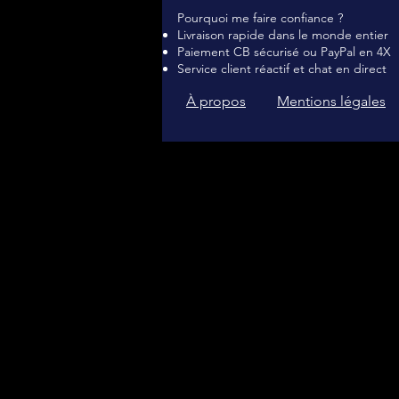
Pourquoi me faire confiance ?
Livraison rapide dans le monde entier
Paiement CB sécurisé ou PayPal en 4X
Service client réactif et chat en direct
À propos
Mentions légales