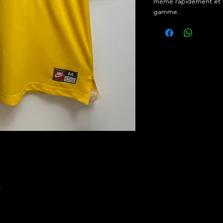
même rapidement et f
gamme.
)