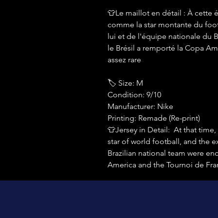
👕Le maillot en détail : À cette
comme la star montante du footb
lui et de l'équipe nationale du 
le Brésil a remporté la Copa Ame
assez rare
🏷 Size: M
Condition: 9/10
Manufacturer: Nike
Printing: Remade (Re-print)
👕Jersey in Detail: At that time
star of world football, and the
Brazilian national team were en
America and the Tournoi de Franc