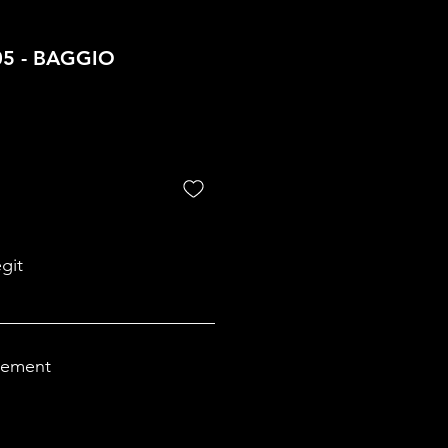
05 - BAGGIO
egit
rement