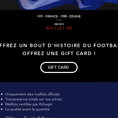
FFF - FRANCE - 1998 - ZIDANE
Aperçu rapide
Prix
380,00 €
BUY 2 GET 10%
FFREZ UN BOUT D'HISTOIRE DU FOOTBA
OFFREZ UNE GIFT CARD !
GIFT CARD
Maillot de football Vintage, Maillot de foot rétro, achat maillot de 
Uniquement des maillots officiels
Transparence totale sur vos achats
Maillots certifiés par KitLegit
La qualité avant la quantité