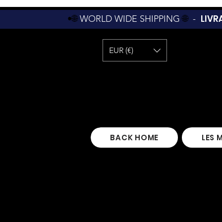
LIVR
•🌐
WORLD WIDE SHIPPING
🌐
-
EUR (€)
BACK HOME
LES 