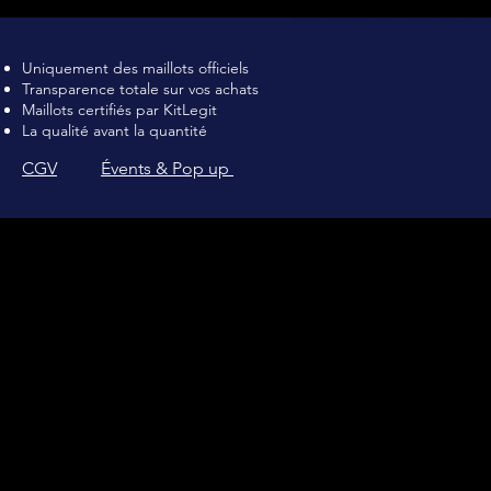
Maillot de football Vintage, Maillot de foot rétro, achat maillot de 
Uniquement des maillots officiels
Transparence totale sur vos achats
Maillots certifiés par KitLegit
La qualité avant la quantité
CGV
Évents & Pop up