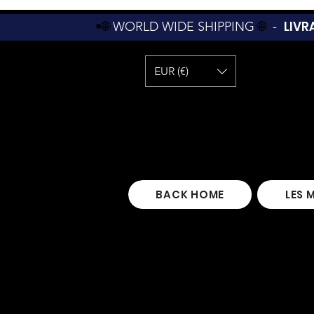
LIVR
•🌐
WORLD WIDE SHIPPING
🌐
-
EUR (€)
BACK HOME
LES 