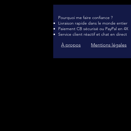
Pourquoi me faire confiance ?
Livraison rapide dans le monde entier
Paiement CB sécurisé ou PayPal en 4X
Service client réactif et chat en direct
À propos
Mentions légales