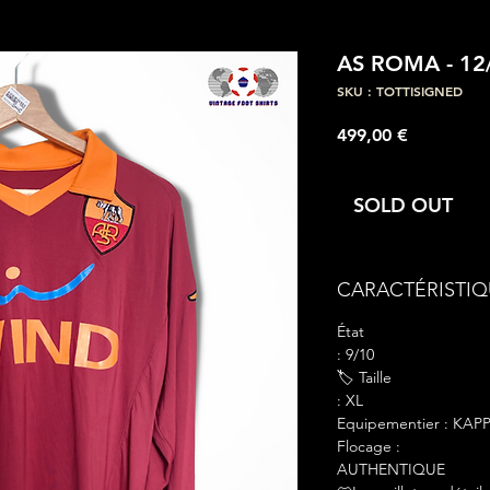
AS ROMA - 12/
SKU : TOTTISIGNED
Prix
499,00 €
SOLD OUT
CARACTÉRISTIQ
État
: 9/10
🏷 Taille
: XL
Equipementier : KAP
Flocage :
AUTHENTIQUE