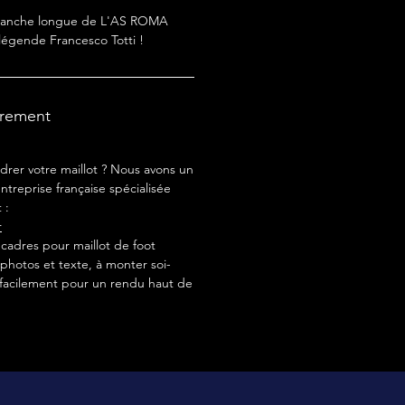
 manche longue de L'AS ROMA
 légende Francesco Totti !
drement
drer votre maillot ? Nous avons un
ntreprise française spécialisée
 :
r
adres pour maillot de foot
photos et texte, à monter soi-
acilement pour un rendu haut de