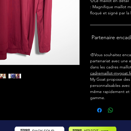
👕Le maillot en détail
: Magnifique maillot
floqué et signé par la
Partenaire enca
🎨Vous souhaitez enca
partenariat avec une e
dans les cadres maillot
cadremaillot-mygoat.f
My Goat propose des c
personnalisables avec 
même rapidement et f
gamme.