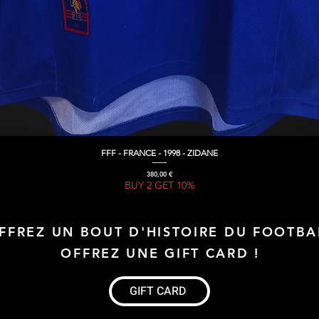
FFF - FRANCE - 1998 - ZIDANE
Aperçu rapide
Prix
380,00 €
BUY 2 GET 10%
FFREZ UN BOUT D'HISTOIRE DU FOOTBA
OFFREZ UNE GIFT CARD !
GIFT CARD