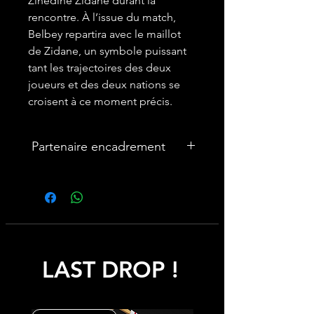
Zinedine Zidane durant la
rencontre. À l’issue du match,
Belbey repartira avec le maillot
de Zidane, un symbole puissant
tant les trajectoires des deux
joueurs et des deux nations se
croisent à ce moment précis.
Partenaire encadrement
🎨Vous souhaitez encadrer votre
maillot ? Nous avons un partenariat
avec une entreprise française
spécialisée dans les cadres maillot :
cadremaillot-mygoat.fr
LAST DROP !
My Goat propose des cadres pour
maillot de foot personnalisables avec
photos et texte, à monter soi-même
rapidement et facilement pour un