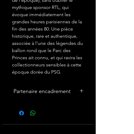
de l’époque), sans oublier le
mythique sponsor RTL, qui
évoque immédiatement les
grandes heures parisiennes de la
fin des années 80. Une pièce
historique, rare et authentique,
associée à l’une des légendes du
ballon rond que le Parc des
Princes ait connu, et qui ravira les
collectionneurs sensibles à cette
époque dorée du PSG.
Partenaire encadrement
🎨Vous souhaitez encadrer votre
maillot ? Nous avons un partenariat
avec une entreprise française
spécialisée dans les cadres maillot :