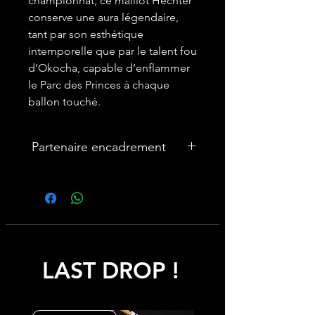
championnat, ce maillot Hechter
conserve une aura légendaire,
tant par son esthétique
intemporelle que par le talent fou
d’Okocha, capable d’enflammer
le Parc des Princes à chaque
ballon touché.
Partenaire encadrement
🎨Vous souhaitez encadrer votre
maillot ? Nous avons un partenariat
avec une entreprise française
spécialisée dans les cadres maillot :
cadremaillot-mygoat.fr
LAST DROP !
My Goat propose des cadres pour
maillot de foot personnalisables avec
photos et texte, à monter soi-même
rapidement et facilement pour un