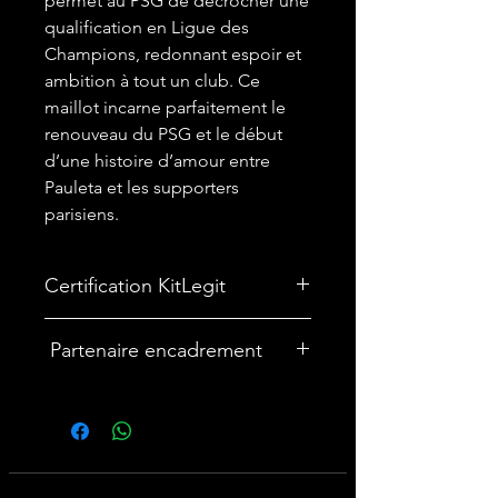
permet au PSG de décrocher une
qualification en Ligue des
Champions, redonnant espoir et
ambition à tout un club. Ce
maillot incarne parfaitement le
renouveau du PSG et le début
d’une histoire d’amour entre
Pauleta et les supporters
parisiens.
Certification KitLegit
✅
Maillot certifié par kitLegit.
Partenaire encadrement
🎨Vous souhaitez encadrer votre
maillot ? Nous avons un partenariat
avec une entreprise française
spécialisée dans les cadres maillot :