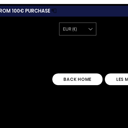
 FROM 100€ PURCHASE
📮
EUR (€)
BACK HOME
LES 