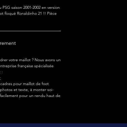
du PSG saison 2001-2002 en version
ot floqué Ronaldinho 21 !! Pièce
drement
drer votre maillot ? Nous avons un
ntreprise française spécialisée
 :
r
adres pour maillot de foot
photos et texte, à monter soi-
acilement pour un rendu haut de