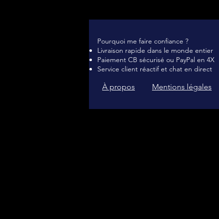
Pourquoi me faire confiance ?
Livraison rapide dans le monde entier
Paiement CB sécurisé ou PayPal en 4X
Service client réactif et chat en direct
À propos
Mentions légales