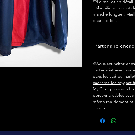
👕Le maillot en détail
: Magnifique maillot 
manche longue ! Maill
d'exception.
Partenaire enca
🎨Vous souhaitez enca
partenariat avec une e
dans les cadres maillot
cadremaillot-mygoat.f
My Goat propose des c
personnalisables avec 
même rapidement et f
gamme.