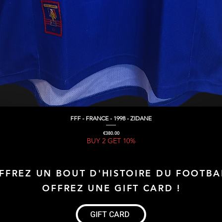
FFF - FRANCE - 1998 - ZIDANE
Quick View
Price
€380.00
BUY 2 GET 10%
FFREZ UN BOUT D'HISTOIRE DU FOOTBA
OFFREZ UNE GIFT CARD !
GIFT CARD