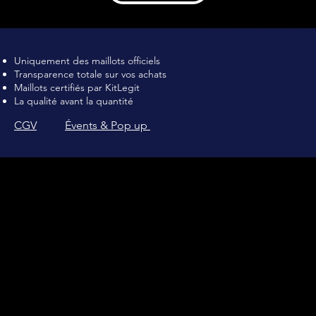
Maillot de football Vintage, Maillot de foot rétro, achat maillot de 
Uniquement des maillots officiels
Transparence totale sur vos achats
Maillots certifiés par KitLegit
La qualité avant la quantité
CGV
Évents & Pop up