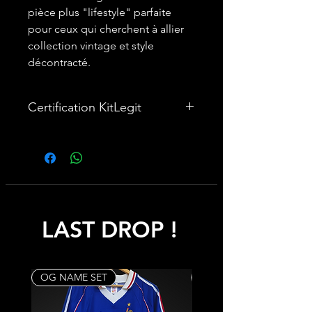
pièce plus "lifestyle" parfaite
pour ceux qui cherchent à allier
collection vintage et style
décontracté.
Certification KitLegit
✅Ce maillot est vendu avec
un
Certificat d'Authenticité
,
garantissant son statut de pièce
originale et de collection. C'est un
must-have !
LAST DROP !
OG NAME SET
Rare