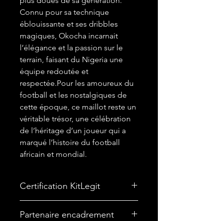
plus doués de sa génération.
Connu pour sa technique
éblouissante et ses dribbles
magiques, Okocha incarnait
l’élégance et la passion sur le
terrain, faisant du Nigeria une
équipe redoutée et
respectée.Pour les amoureux du
football et les nostalgiques de
cette époque, ce maillot reste un
véritable trésor, une célébration
de l’héritage d’un joueur qui a
marqué l’histoire du football
africain et mondial.
Certification KitLegit
✅Ce maillot est vendu avec
Partenaire encadrement
un
Certificat d'Authenticité
,