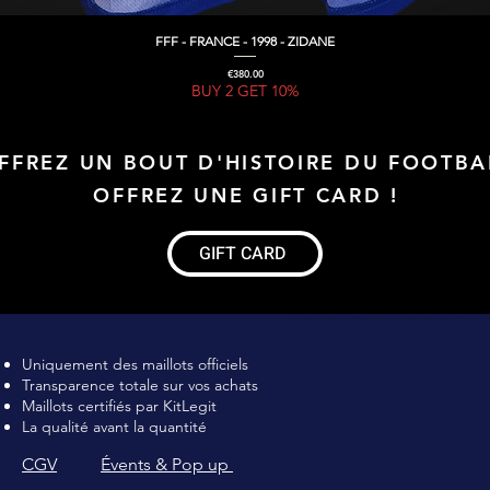
FFF - FRANCE - 1998 - ZIDANE
Quick View
Price
€380.00
BUY 2 GET 10%
FFREZ UN BOUT D'HISTOIRE DU FOOTBA
OFFREZ UNE GIFT CARD !
GIFT CARD
Maillot de football Vintage, Maillot de foot rétro, achat maillot de 
Uniquement des maillots officiels
Transparence totale sur vos achats
Maillots certifiés par KitLegit
La qualité avant la quantité
CGV
Évents & Pop up