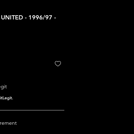
NITED - 1996/97 -
egit
itLegit.
drement