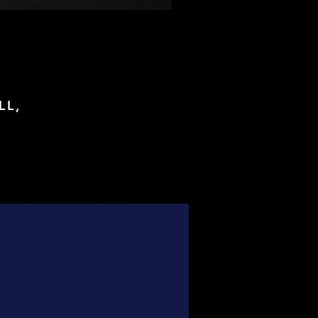
LL,
foot, Maillots de football de légende, Maillots de foot authentiques,