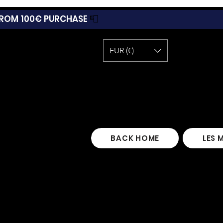
 FROM 100€ PURCHASE
📮
EUR (€)
BACK HOME
LES 