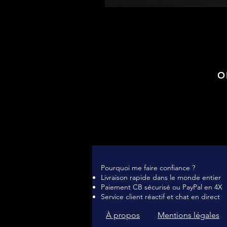
O
Pourquoi me faire confiance ?
Livraison rapide dans le monde entier
Paiement CB sécurisé ou PayPal en 4X
Service client réactif et chat en direct
À propos
Mentions légales