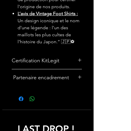
l'origine de nos produits.
L’avis de Vintage Foot Shirts :
Un design iconique et le nom
d’une légende : l’un des
maillots les plus cultes de
l’histoire du Japon.” 🇯🇵⚽
Certification KitLegit
Partenaire encadrement
🎨Vous souhaitez encadrer votre
maillot ? Nous avons un partenariat
avec une entreprise française
spécialisée dans les cadres maillot :
cadremaillot-mygoat.fr
LAST DROP !
My Goat propose des cadres pour