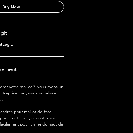
Buy Now
egit
itLegit.
drement
drer votre maillot ? Nous avons un
ntreprise française spécialisée
 :
r
adres pour maillot de foot
photos et texte, à monter soi-
acilement pour un rendu haut de