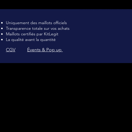
Maillot de football Vintage, Maillot de foot rétro, achat maillot de 
Uniquement des maillots officiels
Transparence totale sur vos achats
Maillots certifiés par KitLegit
La qualité avant la quantité
CGV
Évents & Pop up