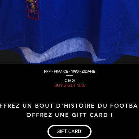
FFF - FRANCE - 1998 - ZIDANE
Quick View
Price
€380.00
BUY 2 GET 10%
FFREZ UN BOUT D'HISTOIRE DU FOOTBA
OFFREZ UNE GIFT CARD !
GIFT CARD