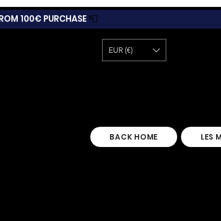
 FROM 100€ PURCHASE
📮
EUR (€)
BACK HOME
LES 