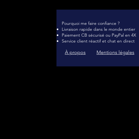
Pourquoi me faire confiance ?
Livraison rapide dans le monde entier
Paiement CB sécurisé ou PayPal en 4X
Service client réactif et chat en direct
À propos
Mentions légales