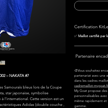
Certification KitL
✅
Maillot certifié par k
Partenaire enca
🎨Vous souhaitez enca
02 – NAKATA #7
partenariat avec une e
dans les cadres maillot
cadremaillot-mygoat.f
 des Samouraïs bleus lors de la Coupe
My Goat propose des c
a, star japonaise, symbolise
personnalisables avec 
 à l’international. Cette version est un
même rapidement et f
ractéristiques Adidas (double couche ,
gamme.