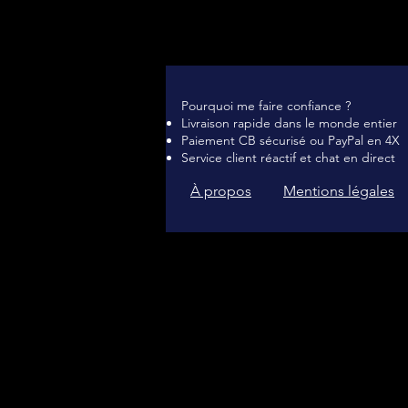
Pourquoi me faire confiance ?
Livraison rapide dans le monde entier
Paiement CB sécurisé ou PayPal en 4X
Service client réactif et chat en direct
À propos
Mentions légales