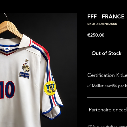
FFF - FRANCE
SKU: ZIDANE2000
Price
€250.00
Out of Stock
Certification KitL
✅
Maillot certifié par k
Partenaire enca
🎨Vous souhaitez enca