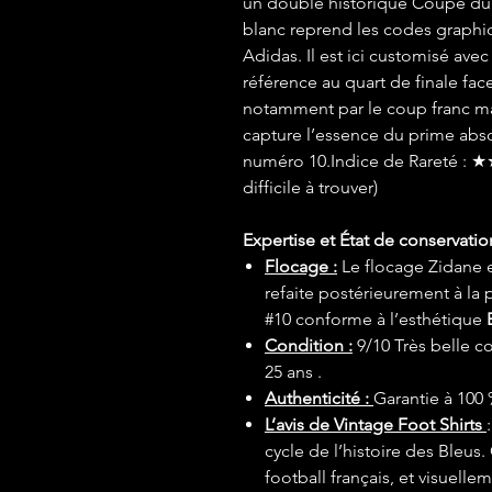
un doublé historique Coupe du
blanc reprend les codes graph
Adidas. Il est ici customisé ave
référence au quart de finale fa
notamment par le coup franc ma
capture l’essence du prime abs
numéro 10.Indice de Rareté : ★
difficile à trouver)
Expertise et État de conservatio
Flocage :
Le flocage Zidane e
refaite postérieurement à la 
#10 conforme à l’esthétique
Condition :
9/10 Très belle c
25 ans .
Authenticité :
Garantie à 100 
L’avis de Vintage Foot Shirts
cycle de l’histoire des Bleus
football français, et visuelle