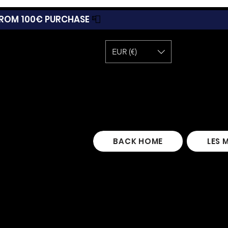
 FROM 100€ PURCHASE
📮
EUR (€)
BACK HOME
LES 