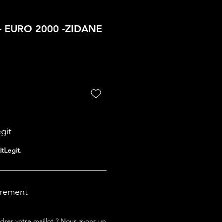
 - EURO 2000 -ZIDANE
egit
itLegit.
drement
drer votre maillot ? Nous avons un