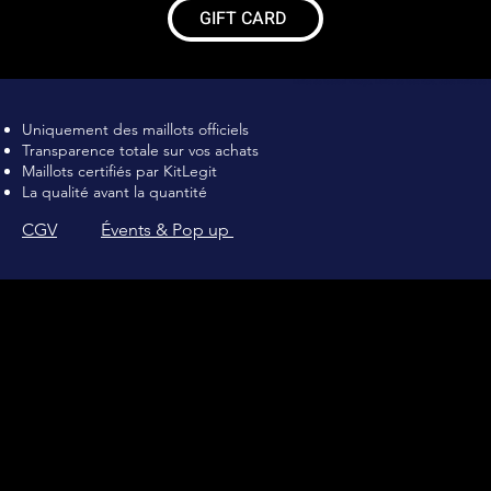
GIFT CARD
Maillot de football Vintage, Maillot de foot rétro, achat maillot de 
Uniquement des maillots officiels
Transparence totale sur vos achats
Maillots certifiés par KitLegit
La qualité avant la quantité
CGV
Évents & Pop up