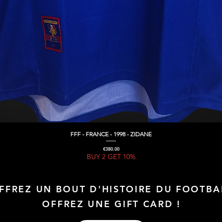
FFF - FRANCE - 1998 - ZIDANE
Quick View
Price
€380.00
BUY 2 GET 10%
FFREZ UN BOUT D'HISTOIRE DU FOOTBA
OFFREZ UNE GIFT CARD !