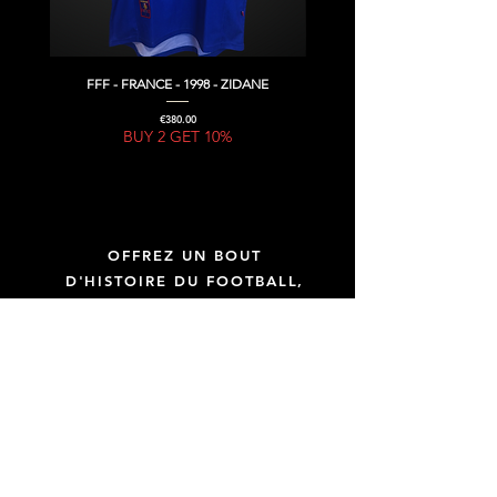
FFF - FRANCE - 1998 - ZIDANE
Price
€380.00
BUY 2 GET 10%
OFFREZ UN BOUT
D'HISTOIRE DU FOOTBALL,
OFFREZ UNE GIFT CARD !
GIFT CARD