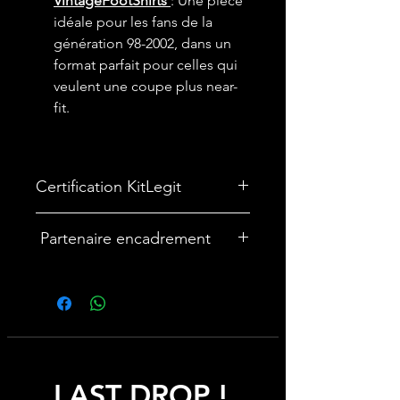
VintageFootShirts
: Une pièce
idéale pour les fans de la
génération 98-2002, dans un
format parfait pour celles qui
veulent une coupe plus near-
fit.
Certification KitLegit
Partenaire encadrement
🎨Vous souhaitez encadrer votre
maillot ? Nous avons un partenariat
avec une entreprise française
spécialisée dans les cadres maillot :
cadremaillot-mygoat.fr
LAST DROP !
My Goat propose des cadres pour