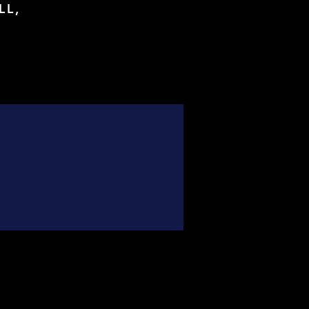
LL,
foot, Maillots de football de légende, Maillots de foot authentiques,