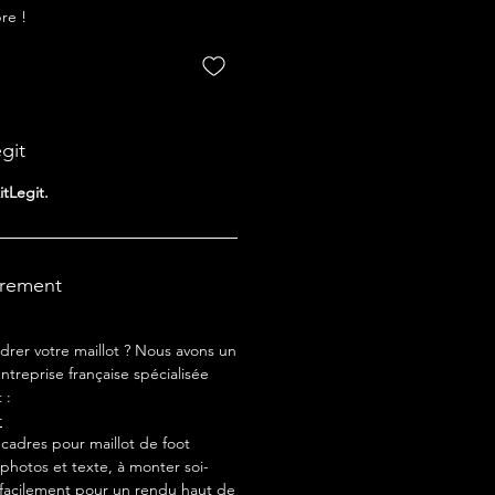
re !
egit
itLegit.
drement
drer votre maillot ? Nous avons un
ntreprise française spécialisée
 :
r
adres pour maillot de foot
photos et texte, à monter soi-
acilement pour un rendu haut de