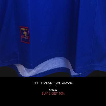
FFF - FRANCE - 1998 - ZIDANE
Quick View
Price
€380.00
BUY 2 GET 10%