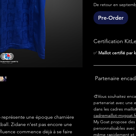
De retour en septemb
Pre-Order
Certification KitL
✅
Maillot certifié par k
Partenaire enca
🎨Vous souhaitez enca
partenariat avec une e
dans les cadres maillot
.
cadremaillot-mygoat.f
96 représente une époque charnière
My Goat propose des c
ball. Zidane n’est pas encore une
personnalisables avec 
nfluence commence déjà à se faire
même rapidement et f