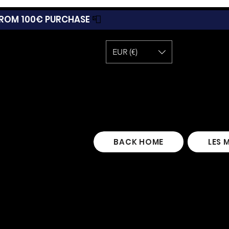
 FROM 100€ PURCHASE
📮
EUR (€)
BACK HOME
LES 