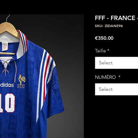
FFF - FRANCE 
SKU: ZIDANE96
Price
€350.00
Taille
*
Select
NUMÉRO
*
Select