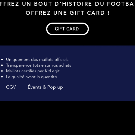
FFREZ UN BOUT D'HISTOIRE DU FOOTBA
OFFREZ UNE GIFT CARD !
GIFT CARD
Maillot de football Vintage, Maillot de foot rétro, achat maillot de 
Uniquement des maillots officiels
Transparence totale sur vos achats
Maillots certifiés par KitLegit
La qualité avant la quantité
CGV
Évents & Pop up