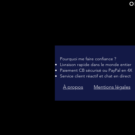
O
Pourquoi me faire confiance ?
Livraison rapide dans le monde entier
Paiement CB sécurisé ou PayPal en 4X
Service client réactif et chat en direct
À propos
Mentions légales