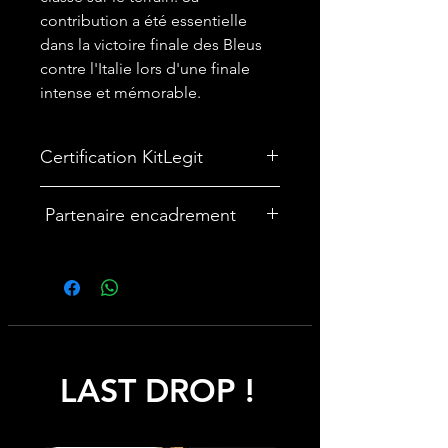
contribution a été essentielle
dans la victoire finale des Bleus
contre l'Italie lors d'une finale
intense et mémorable.
Certification KitLegit
✅ Maillot certifié par
KITLEGIT
Partenaire encadrement
🎨Vous souhaitez encadrer votre
maillot ? Nous avons un partenariat
avec une entreprise française
spécialisée dans les cadres maillot :
cadremaillot-mygoat.fr
LAST DROP !
My Goat propose des cadres pour
maillot de foot personnalisables avec
photos et texte, à monter soi-même
rapidement et facilement pour un