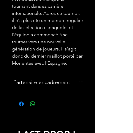
tournant dans sa carrière
internationale. Après ce tournoi,
il n'a plus été un membre régulier
de la sélection espagnole, et
l'équipe a commencé à se
tourner vers une nouvelle
génération de joueurs. il s'agit
donc du dernier maillot porté par
Morientes avec l'Espagne.
Partenaire encadrement
🎨Vous souhaitez encadrer votre
maillot ? Nous avons un partenariat
avec une entreprise française
spécialisée dans les cadres maillot :
cadremaillot-mygoat.fr
My Goat propose des cadres pour