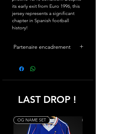
its early exit from Euro 1996, this
jersey represents a significant
chapter in Spanish football
history!
Partenaire encadrement
🎨Vous souhaitez encadrer votre
maillot ? Nous avons un partenariat
avec une entreprise française
spécialisée dans les cadres maillot :
cadremaillot-mygoat.fr
LAST DROP !
My Goat propose des cadres pour
maillot de foot personnalisables avec
photos et texte, à monter soi-même
rapidement et facilement pour un
OG NAME SET
Rare
rendu haut de gamme.