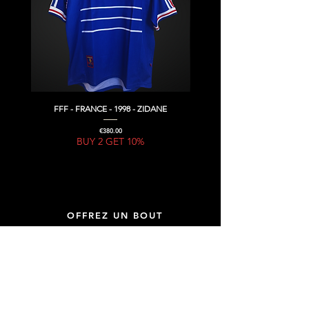
FFF - FRANCE - 1998 - ZIDANE
Price
€380.00
BUY 2 GET 10%
OFFREZ UN BOUT
D'HISTOIRE DU FOOTBALL,
OFFREZ UNE GIFT CARD !
GIFT CARD