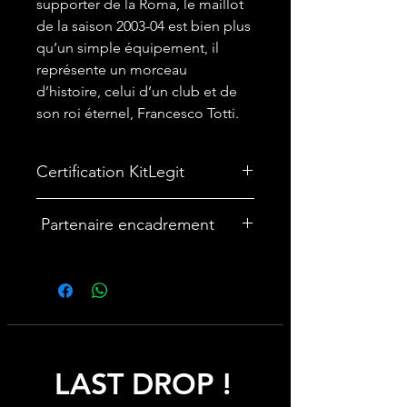
supporter de la Roma, le maillot
de la saison 2003-04 est bien plus
qu’un simple équipement, il
représente un morceau
d’histoire, celui d’un club et de
son roi éternel, Francesco Totti.
Certification KitLegit
Partenaire encadrement
🎨Vous souhaitez encadrer votre
maillot ? Nous avons un partenariat
avec une entreprise française
spécialisée dans les cadres maillot :
cadremaillot-mygoat.fr
LAST DROP !
My Goat propose des cadres pour
maillot de foot personnalisables avec