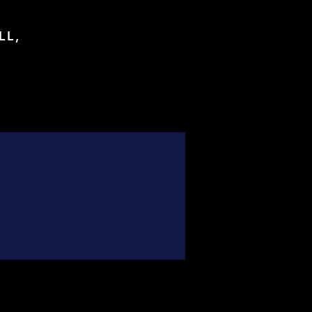
LL,
foot, Maillots de football de légende, Maillots de foot authentiques,