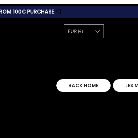
 FROM 100€ PURCHASE
📮
EUR (€)
BACK HOME
LES 