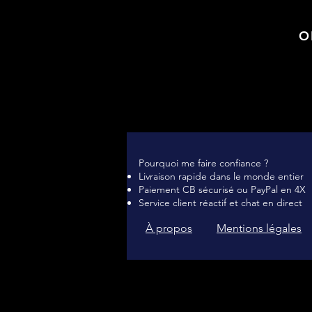
O
Pourquoi me faire confiance ?
Livraison rapide dans le monde entier
Paiement CB sécurisé ou PayPal en 4X
Service client réactif et chat en direct
À propos
Mentions légales