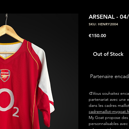
ARSENAL - 04
SKU: HENRY2004
Price
€150.00
Out of Stock
Partenaire enca
🎨Vous souhaitez enca
partenariat avec une e
dans les cadres maillot
cadremaillot-mygoat.f
My Goat propose des c
personnalisables avec 