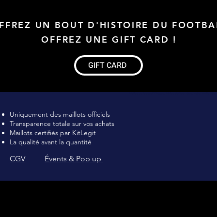
FFREZ UN BOUT D'HISTOIRE DU FOOTBA
OFFREZ UNE GIFT CARD !
GIFT CARD
Maillot de football Vintage, Maillot de foot rétro, achat maillot de 
Uniquement des maillots officiels
Transparence totale sur vos achats
Maillots certifiés par KitLegit
La qualité avant la quantité
CGV
Évents & Pop up